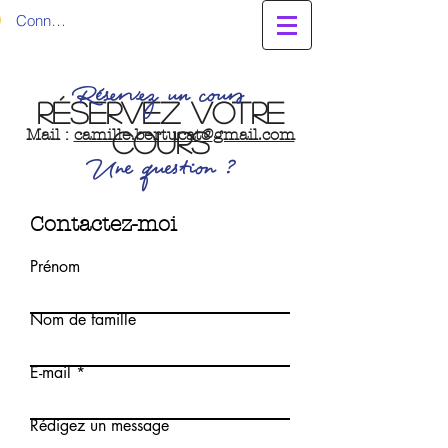
Connexion
Réservez un cours
Réservez votre
Mail :
camille.bertucat@
gmail.com
cours
Une question ?
Contactez-moi
Prénom
Nom de famille
E-mail
Rédigez un message
Cours individuel 1h à